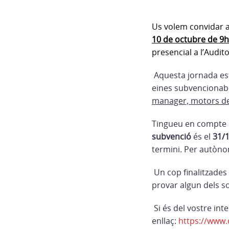
Us volem convidar a
10 de octubre de 9h
presencial a l’Audit
Aquesta jornada est
eines subvencionab
manager, motors de
Tingueu en compte 
subvenció
és el
31/
termini. Per autòno
Un cop finalitzades
provar algun dels s
Si és del vostre int
enllaç:
https://www.