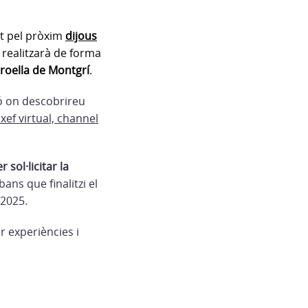
t pel pròxim
dijous
s realitzarà de forma
rroella de Montgrí
.
ió on descobrireu
xef virtual, channel
r sol·licitar la
ans que finalitzi el
/2025.
r experiències i