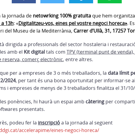
 la jornada de
netowrking 100% gratuïta
que hem organitza
 a 13h
: «
Digitalitzeu-vos, eines pel vostre negoci horeca»
. E
ori del Museu de la Mediterrània,
Carrer d’Ullà, 31, 17257 To
à dirigida a professionals del sector hostaleria i restaurac
les amb el
Kit digital
tals com
TPV (terminal punt de venda), 
 reserva, comerç electrònic
, entre altres.
que per a empreses de 3 o més treballadors, la
data límit pe
12/2024
, per tant és una bona oportunitat per informar-se ab
ms i empreses de menys de 3 treballadors finalitza el 31/10
 les ponències, hi haurà un espai amb
càtering
per comparti
oftwares presentats.
erès, podeu fer la
inscripció
a la jornada al següent
ddgi.cat/accelerapime/eines-negoci-horeca/